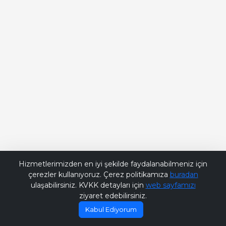
Bana Soru Sor | Ask Me
Hizmetlerimizden en iyi şekilde faydalanabilmeniz için
çerezler kullanıyoruz. Çerez politikamıza
buradan
ulaşabilirsiniz. KVKK detayları için
web sayfamızı
ziyaret edebilirsiniz.
Kabul Ediyorum