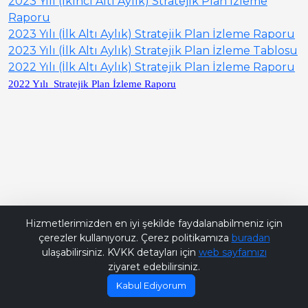
2023 Yılı (İkinci Altı Aylık) Stratejik Plan İzleme
Raporu
2023 Yılı (İlk Altı Aylık) Stratejik Plan İzleme Raporu
2023 Yılı (İlk Altı Aylık) Stratejik Plan İzleme Tablosu
2022 Yılı (İlk Altı Aylık) Stratejik Plan İzleme Raporu
2022 Yılı Stratejik Plan İzleme Raporu
Bana Soru Sor | Ask Me
Hizmetlerimizden en iyi şekilde faydalanabilmeniz için
çerezler kullanıyoruz. Çerez politikamıza
buradan
ulaşabilirsiniz. KVKK detayları için
web sayfamızı
ziyaret edebilirsiniz.
Kabul Ediyorum