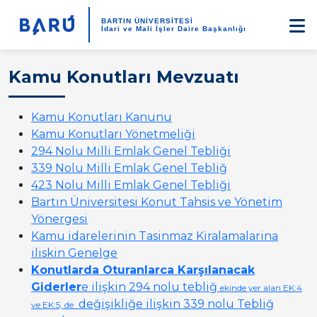
BARTIN ÜNİVERSİTESİ
İdari ve Mali İşler Daire Başkanlığı
Kamu Konutları Mevzuatı
Kamu Konutları Kanunu
Kamu Konutları Yönetmeliği
294 Nolu Milli Emlak Genel Tebliği
339 Nolu Milli Emlak Genel Tebliğ
423 Nolu Milli Emlak Genel Tebliği
Bartın Üniversitesi Konut Tahsis ve Yönetim
Yönergesi
Kamu idarelerinin Tasinmaz Kiralamalarina
iliskin Genelge
Konutlarda Oturanlarca Karşılanacak
Giderler
e ilişkin 294 nolu tebliğ
ekinde yer alan EK:4
değişikliğe ilişkin 339 nolu Tebliğ
ve EK:5, de