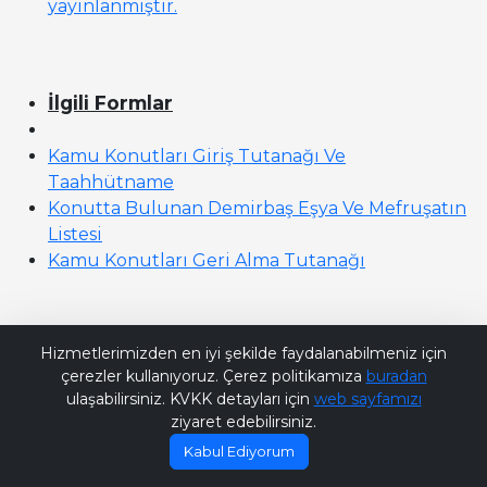
yayınlanmıştır.
İlgili Formlar
Kamu Konutları Giriş Tutanağı Ve
Taahhütname
Konutta Bulunan Demirbaş Eşya Ve Mefruşatın
Listesi
Kamu Konutları Geri Alma Tutanağı
Bana Soru Sor | Ask Me
Hizmetlerimizden en iyi şekilde faydalanabilmeniz için
çerezler kullanıyoruz. Çerez politikamıza
buradan
ulaşabilirsiniz. KVKK detayları için
web sayfamızı
ziyaret edebilirsiniz.
Kabul Ediyorum